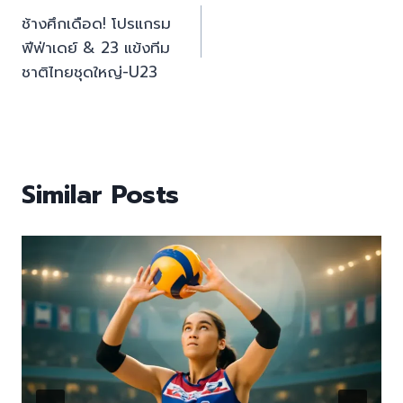
ช้างศึกเดือด! โปรแกรม
navigation
ฟีฟ่าเดย์ & 23 แข้งทีม
ชาติไทยชุดใหญ่-U23
Similar Posts