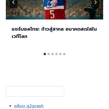
แชร์บอลไทย: ก้าวสู่สากล อนาคตสดใสใน
เวทีโลก
Search
สล็อต g2gcash