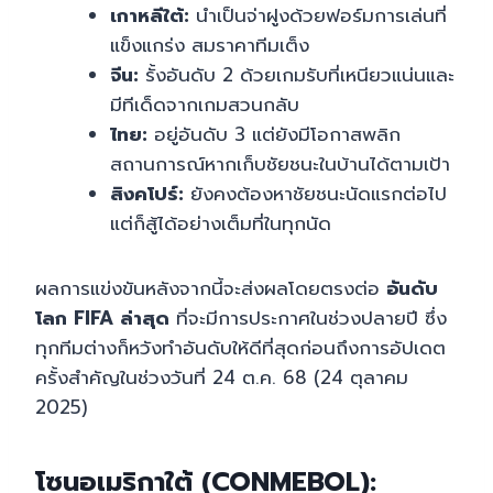
เกาหลีใต้:
นำเป็นจ่าฝูงด้วยฟอร์มการเล่นที่
แข็งแกร่ง สมราคาทีมเต็ง
จีน:
รั้งอันดับ 2 ด้วยเกมรับที่เหนียวแน่นและ
มีทีเด็ดจากเกมสวนกลับ
ไทย:
อยู่อันดับ 3 แต่ยังมีโอกาสพลิก
สถานการณ์หากเก็บชัยชนะในบ้านได้ตามเป้า
สิงคโปร์:
ยังคงต้องหาชัยชนะนัดแรกต่อไป
แต่ก็สู้ได้อย่างเต็มที่ในทุกนัด
ผลการแข่งขันหลังจากนี้จะส่งผลโดยตรงต่อ
อันดับ
โลก FIFA ล่าสุด
ที่จะมีการประกาศในช่วงปลายปี ซึ่ง
ทุกทีมต่างก็หวังทำอันดับให้ดีที่สุดก่อนถึงการอัปเดต
ครั้งสำคัญในช่วงวันที่ 24 ต.ค. 68 (24 ตุลาคม
2025)
โซนอเมริกาใต้ (CONMEBOL):