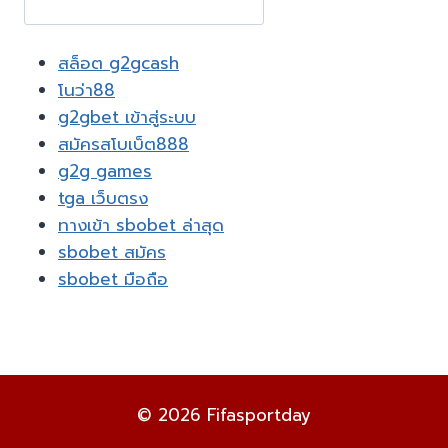
สล็อต g2gcash
โนว่า88
g2gbet เข้าสู่ระบบ
สมัครสโบเบ็ต888
g2g games
tga เว็บตรง
ทางเข้า sbobet ล่าสุด
sbobet สมัคร
sbobet มือถือ
© 2026 Fifasportday