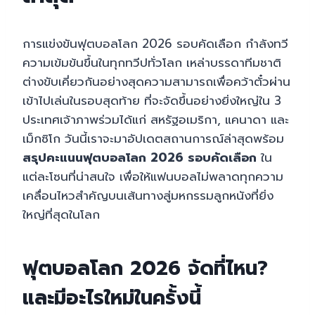
การแข่งขันฟุตบอลโลก 2026 รอบคัดเลือก กำลังทวี
ความเข้มข้นขึ้นในทุกทวีปทั่วโลก เหล่าบรรดาทีมชาติ
ต่างขับเคี่ยวกันอย่างสุดความสามารถเพื่อคว้าตั๋วผ่าน
เข้าไปเล่นในรอบสุดท้าย ที่จะจัดขึ้นอย่างยิ่งใหญ่ใน 3
ประเทศเจ้าภาพร่วมได้แก่ สหรัฐอเมริกา, แคนาดา และ
เม็กซิโก วันนี้เราจะมาอัปเดตสถานการณ์ล่าสุดพร้อม
สรุปคะแนนฟุตบอลโลก 2026 รอบคัดเลือก
ใน
แต่ละโซนที่น่าสนใจ เพื่อให้แฟนบอลไม่พลาดทุกความ
เคลื่อนไหวสำคัญบนเส้นทางสู่มหกรรมลูกหนังที่ยิ่ง
ใหญ่ที่สุดในโลก
ฟุตบอลโลก 2026 จัดที่ไหน?
และมีอะไรใหม่ในครั้งนี้