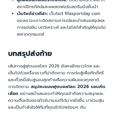
สถานีโทรทัศน์และแพลตฟอร์มสตรีมมิ่งชั้นนำ
เว็บไซต์ข่าวกีฬา:
เว็บไซต์ fifasportday.com
ของเราจะเกาะติดสถานการณ์และนำเสนอสรุปผล
การแข่งขัน บทวิเคราะห์ และไฮไลท์สำคัญให้คุณไม่
พลาดทุกแมตช์
บทสรุปส่งท้าย
เส้นทางสู่ฟุตบอลโลก 2026 ยังคงอีกยาวไกล และ
เต็มไปด้วยเรื่องราวที่น่าติดตาม การต่อสู้เพื่อศักดิ์ศรี
และตั๋วหนึ่งใบสู่รอบสุดท้ายคือความฝันของทุกชาติ
การติดตาม
สรุปคะแนนฟุตบอลโลก 2026 รอบคัด
เลือก
อย่างสม่ำเสมอจะทำให้คุณเข้าถึงความสนุกและ
ความตื่นเต้นของทัวร์นาเมนต์ได้มากยิ่งขึ้น มาร่วมลุ้น
และเป็นกำลังใจให้ทีมที่คุณรักไปพร้อมๆ กัน