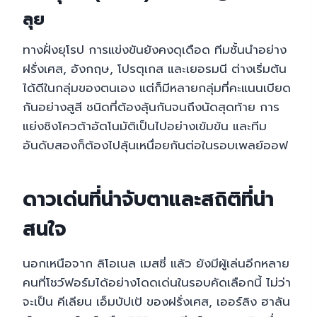
ลุย
ทางฝั่งยุโรป การแข่งขันยังคงดุเดือด ทีมชั้นนำอย่าง
ฝรั่งเศส, อังกฤษ, โปรตุเกส และเยอรมนี ต่างเริ่มต้น
ได้ดีในกลุ่มของตนเอง แต่ก็มีหลายกลุ่มที่คะแนนเบียด
กันอย่างสูสี ชนิดที่ต้องลุ้นกันจนถึงนัดสุดท้าย การ
แย่งชิงโควต้าอัตโนมัติเป็นไปอย่างเข้มข้น และทีม
อันดับสองก็ต้องไปลุ้นเหนื่อยกันต่อในรอบเพลย์ออฟ
ดาวเด่นที่น่าจับตาและสถิติที่น่า
สนใจ
นอกเหนือจาก ลิโอเนล เมสซี่ แล้ว ยังมีผู้เล่นอีกหลาย
คนที่โชว์ฟอร์มได้อย่างโดดเด่นในรอบคัดเลือกนี้ ไม่ว่า
จะเป็น คีเลียน เอ็มบัปเป้ ของฝรั่งเศส, เออร์ลิง ฮาลัน