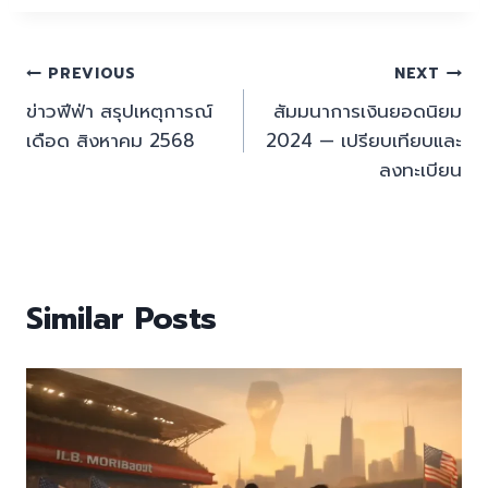
Post
PREVIOUS
NEXT
ข่าวฟีฟ่า สรุปเหตุการณ์
สัมมนาการเงินยอดนิยม
navigation
เดือด สิงหาคม 2568
2024 — เปรียบเทียบและ
ลงทะเบียน
Similar Posts