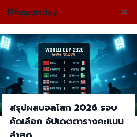
Skip
Fifasportday
to
content
สรุปผลบอลโลก 2026 รอบ
คัดเลือก อัปเดตตารางคะแนน
ล่าสุด